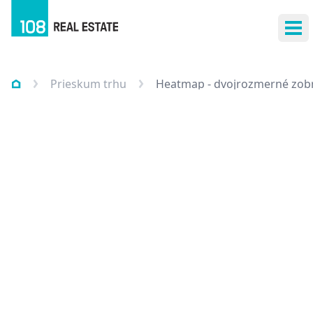
Otv
Prieskum trhu
Heatmap - dvojrozmerné zobr