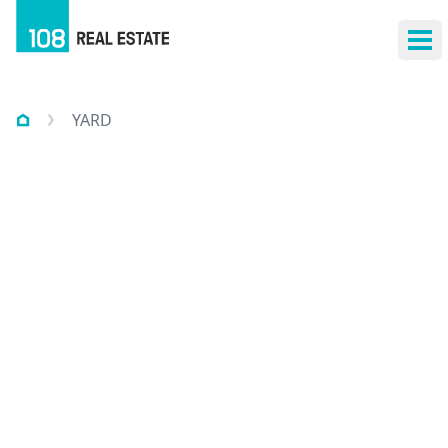
Otv
YARD