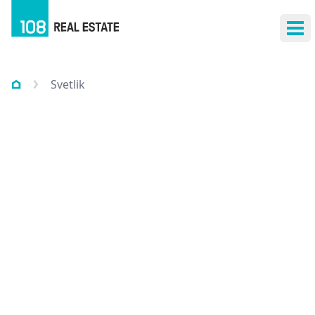
Otv
Svetlik