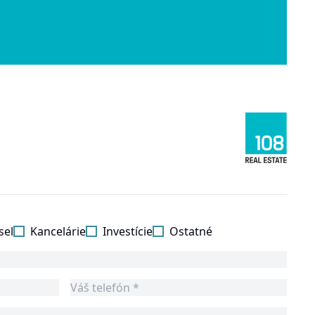
sel
Kancelárie
Investície
Ostatné