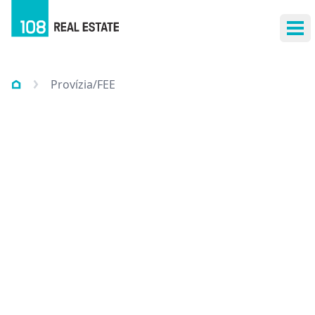
Otv
Provízia/FEE